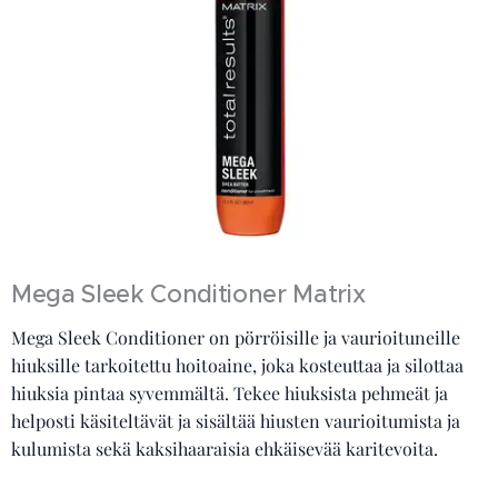
Mega Sleek Conditioner Matrix
Mega Sleek Conditioner on pörröisille ja vaurioituneille
hiuksille tarkoitettu hoitoaine, joka kosteuttaa ja silottaa
hiuksia pintaa syvemmältä. Tekee hiuksista pehmeät ja
helposti käsiteltävät ja sisältää hiusten vaurioitumista ja
kulumista sekä kaksihaaraisia ehkäisevää karitevoita.